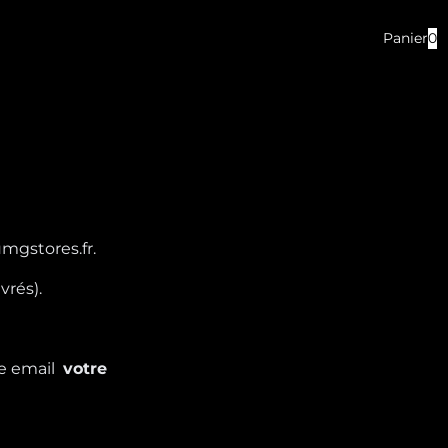
Panier
mgstores.fr.
rés).
re email
votre