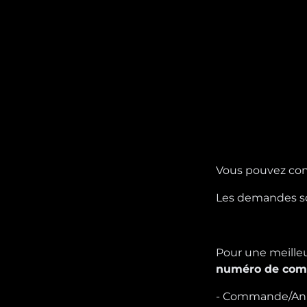
Aller au contenu
Vous pouvez con
Les demandes so
Pour une meilleu
numéro de co
- Commande/Ann